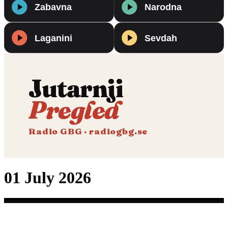
Jutarnji
Pregled
Radio GBG · radiogbg.se
01 July 2026