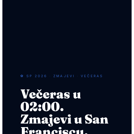
⚽ SP 2026 · ZMAJEVI · VEČERAS
Večeras u
02:00.
Zmajevi u San
Franciscu.