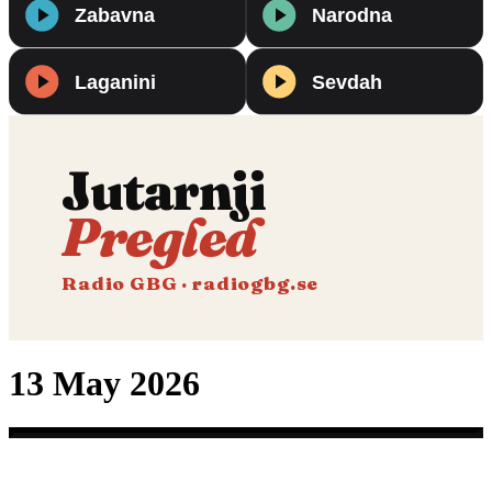
Jutarnji
Pregled
Radio GBG · radiogbg.se
13 May 2026