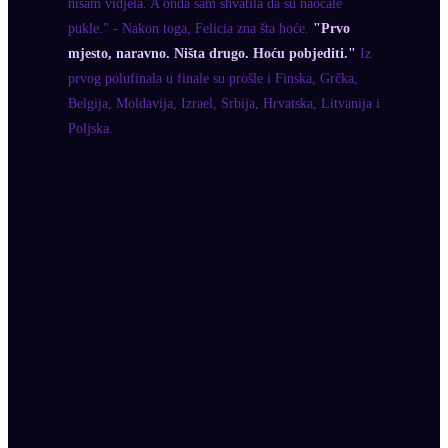
nisam vidjela. A onda sam shvatila da su naočale
pukle." - Nakon toga, Felicia zna šta hoće.
"Prvo
mjesto, naravno. Ništa drugo. Hoću pobjediti."
Iz
prvog polufinala u finale su prošle i Finska, Grčka,
Belgija, Moldavija, Izrael, Srbija, Hrvatska, Litvanija i
Poljska.