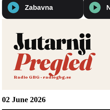
Jutarnji
Pregled
Radio GBG · radiogbg.se
02 June 2026