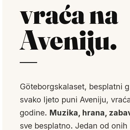
vraća na
Aveniju.
Göteborgskalaset, besplatni gr
svako ljeto puni Aveniju, vraća
godine.
Muzika, hrana, zaba
sve besplatno. Jedan od onih v