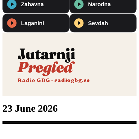
Jutarnji
Pregled
Radio GBG · radiogbg.se
23 June 2026