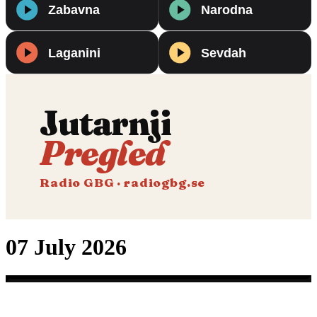
Jutarnji
Pregled
Radio GBG · radiogbg.se
07 July 2026